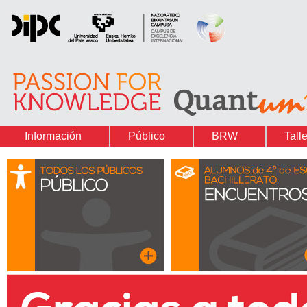
Información
Público
BRW
Tall