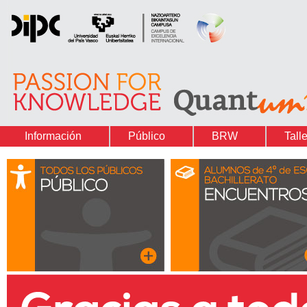
Información
Público
BRW
Tall