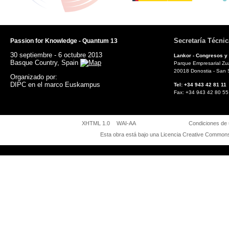
Secretaría Técnic
Passion for Knowledge - Quantum 13
30 septiembre - 6 octubre 2013
Lankor - Congresos y
Basque Country, Spain
Parque Empresarial Zuat
20018 Donostia - San 
Organizado por:
DIPC en el marco Euskampus
Tel: +34 943 42 81
Fax: +34 943 42 8
XHTML 1.0
WAI-AA
Condiciones de
Esta obra está bajo una
Licencia Creative Commons