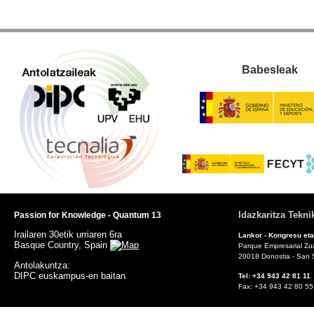
Babesleak
Idazkaritza Tekni
Passion for Knowledge - Quantum 13
Irailaren 30etik urriaren 6ra
Lankor - Kongresu eta
Basque Country, Spain
Parque Empresarial Zuat
20018 Donostia - San 
Antolakuntza:
DIPC euskampus-en baitan
Tel: +34 943 42 81
Fax: +34 943 42 8