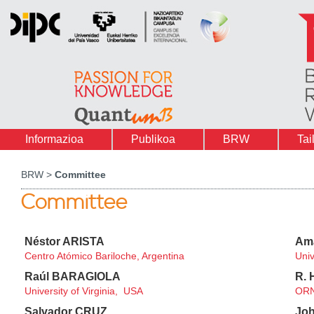
Informazioa
Publikoa
BRW
Tai
BRW >
Committee
Committee
Néstor ARISTA
Am
Centro Atómico Bariloche, Argentina
Univ
Raúl BARAGIOLA
R. 
University of Virginia, USA
ORN
Salvador CRUZ
Joh