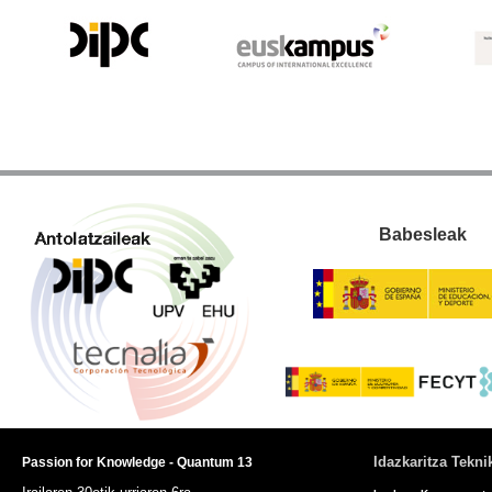
Babesleak
Idazkaritza Tekni
Passion for Knowledge - Quantum 13