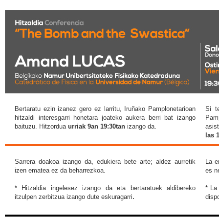
Bertaratu ezin izanez gero ez larritu, Iruñako Pamplonetarioan
Si t
hitzaldi interesgarri honetara joateko aukera berri bat izango
Pamp
baituzu. Hitzordua
urriak 9an 19:30tan
izango da.
asis
las 
Sarrera doakoa izango da, edukiera bete arte; aldez aurretik
La e
izen ematea ez da beharrezkoa.
es n
* Hitzaldia ingelesez izango da eta bertaratuek aldibereko
* La
.
itzulpen zerbitzua izango dute eskuragarri
disp