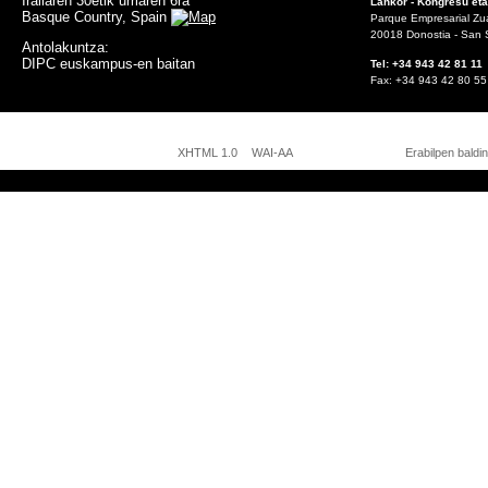
Irailaren 30etik urriaren 6ra
Lankor - Kongresu eta
Basque Country, Spain
Parque Empresarial Zuat
20018 Donostia - San 
Antolakuntza:
DIPC euskampus-en baitan
Tel: +34 943 42 81
Fax: +34 943 42 8
Pas
XHTML 1.0
WAI-AA
Erabilpen baldi