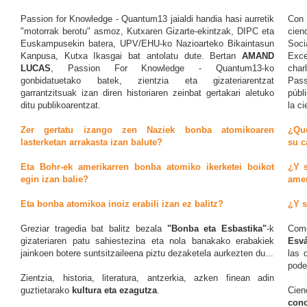
Passion for Knowledge - Quantum13 jaialdi handia hasi aurretik
Con 
"motorrak berotu" asmoz, Kutxaren Gizarte-ekintzak, DIPC eta
cien
Euskampusekin batera, UPV/EHU-ko Nazioarteko Bikaintasun
Soci
Kanpusa, Kutxa Ikasgai bat antolatu dute. Bertan
AMAND
Exce
LUCAS
, Passion For Knowledge - Quantum13-ko
char
gonbidatuetako batek, zientzia eta gizateriarentzat
Pass
garrantzitsuak izan diren
historiaren zeinbat gertakari aletuko
públ
ditu publikoarentzat.
la c
Zer gertatu izango zen Naziek bonba atomikoaren
¿Qué
lasterketan arrakasta izan balute?
su c
Eta Bohr-ek amerikarren bonba atomiko ikerketei boikot
¿Y s
egin izan balie?
amer
Eta bonba atomikoa inoiz erabili izan ez balitz?
¿Y s
Greziar tragedia bat balitz bezala
"Bonba eta Esbastika"
-k
Como
gizateriaren patu sahiestezina eta nola banakako erabakiek
Esvá
jainkoen botere suntsitzaileena piztu dezaketela aurkezten du...
las 
pode
Zientzia, historia, literatura, antzerkia, azken finean adin
guztietarako
kultura eta ezagutza
.
Cien
con